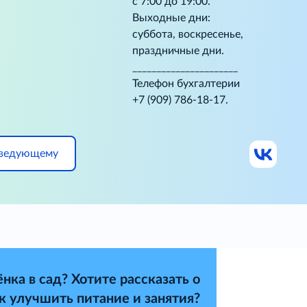
с 7:00 до 19:00.
Выходные дни:
суббота, воскресенье,
праздничные дни.
______________________
Телефон бухгалтерии
+7 (909) 786-18-17.
аведующему
нка в сад? Хотите рассказать о
ак улучшить питание и занятия?