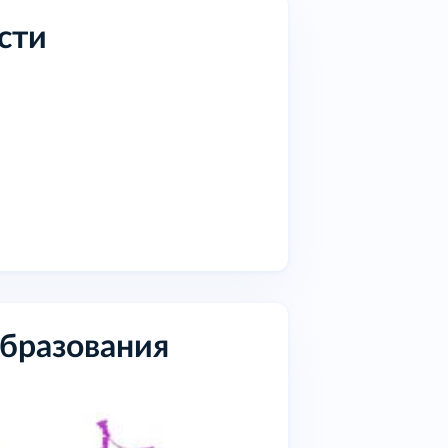
сти
образования