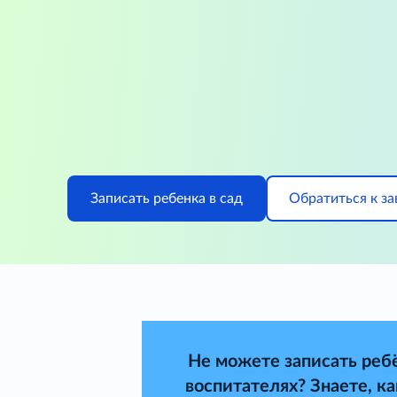
Записать ребенка в сад
Обратиться к з
Не можете записать ребё
воспитателях? Знаете, к